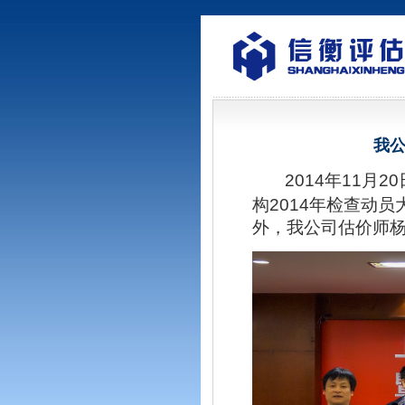
我公
2014
年
11
月
20
构
2014
年检查动员
外，我公司估价师